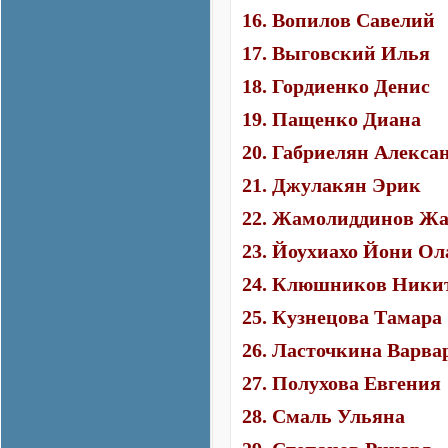
16. Вопилов Савелий
17. Выговский Илья
18. Гордиенко Денис
19. Пащенко Диана
20. Габриелян Алекса
21. Джулакян Эрик
22. Жамолиддинов Ж
23. Йоухиахо Йони Ол
24. Клюшников Ники
25. Кузнецова Тамара
26. Ласточкина Варва
27. Полухова Евгения
28. Смаль Ульяна