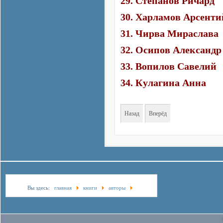
29. Степанов Ричард
30. Харламов Арсенти
31. Чирва Мираслава
32. Осипов Александр
33. Вопилов Савелий
34. Кулагина Анна
Назад
Вперёд
Вы здесь:
главная
книги
авторы
Лауреаты первой степени конкурса "На благо
Родины"