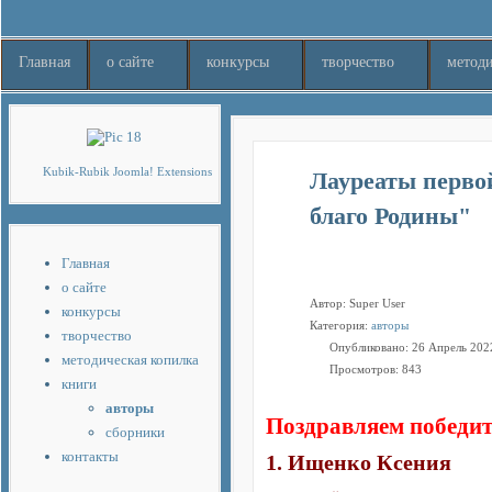
Главная
о сайте
конкурсы
творчество
методи
Шаблоны Joomla 3
тут
Kubik-Rubik Joomla! Extensions
Лауреаты перво
благо Родины"
Главная
о сайте
Автор:
Super User
конкурсы
Категория:
авторы
творчество
Опубликовано: 26 Апрель 202
методическая копилка
Просмотров: 843
книги
авторы
Поздравляем победит
сборники
контакты
1. Ищенко Ксения