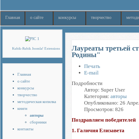
Главная
о сайте
конкурсы
творчество
методи
Здесь нашел интересный
обзор
Лауреаты третьей с
Kubik-Rubik Joomla! Extensions
Родины"
Печать
E-mail
Главная
о сайте
Подробности
конкурсы
Автор:
Super User
творчество
Категория:
авторы
методическая копилка
Опубликовано: 26 Апре
книги
Просмотров: 826
авторы
Поздравляем победителей
сборники
контакты
1. Галичия Елизавета