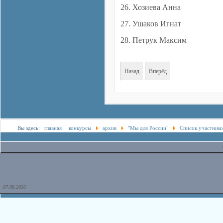
26. Хозиева Анна
27. Ушаков Игнат
28. Петрук Максим
Назад
Вперёд
Вы здесь:
главная
конкурсы
архив
"Мы для России"
Список участнико
23.11.25
07.08.2026