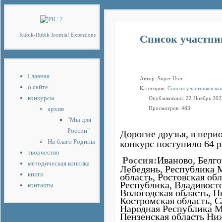
Joomla модули на
http://joomla3x.ru
и 
Kubik-Rubik Joomla! Extensions
Список участнико
Главная
Автор:
Super User
о сайте
Категория:
Список участников ко
конкурсы
Опубликовано: 22 Ноябрь 202
архив
Просмотров: 483
"Мы для
России"
Дорогие друзья, в перио
На благо Родины
конкурс поступило 64 
творчество
Россия:
Иваново, Белго
методическая копилка
Лебедянь, Республика 
книги
область, Ростовская об
Республика, Владивосто
контакты
Вологодская область, Н
Костромская область, С
Народная Республика Ма
Пензенская область Н