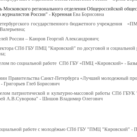
ь Московского регионального отделения Общероссийской обще
 журналистов России" - Куренная
Ева Борисовна
етербургского государственного бюджетного учреждения «П
Валерьевна;
елей России
–
Каюров Георгий Александрович
;
ректора СПб ГБУ ПМЦ "Кировский" по досуговой и социальной 
на;
елом по социальной работе СПб ГБУ «
ПМЦ
«
Кировский
» - Баз
мии Правительства Санкт
‑
Петербурга «Лучший молодежный про
 - Григорьев Глеб Борисович
елом патриотической и культурно-массовой работы СПб ГБУК 
ей А.В.Суворова" - Шишов Владимир Олегович
социальной работе с молодёжью СПб ГБУ "ПМЦ "Кировский" - 