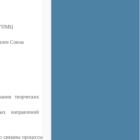
У "ПМЦ
член Союза
ания творческих
ых направлений
 связаны процессы