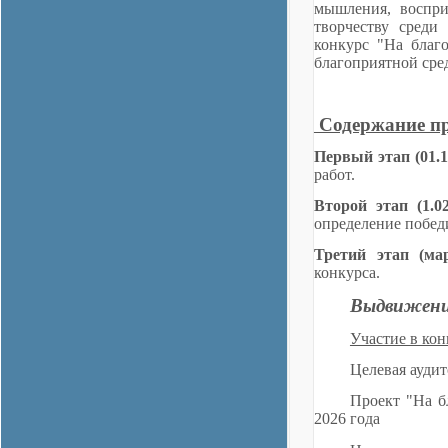
мышления, воспри
творчеству среди
конкурс "На благ
благоприятной сре
Содержание пр
Первый этап (01.10
работ.
Второй этап (1.02
определение побед
Третий этап (ма
конкурса.
Выдвижени
Участие в кон
Целевая аудито
Проект "На б
2026 года