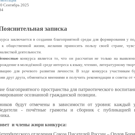
ментация
30 Сентябрь 2025
94
Пояснительная записка
урса заключается в создании благоприятной среды для формирования у п
и к общественной жизни, желания приносить пользу своей стране, чувс
алисткой деятельности.
бенностью
конкурса является то, что он рассчитан не только на выявлен
зрождение в молодёжной среде интереса к языку, чтению, литературному твор
ивацию для речевого развития личности. В ходе конкурса участникам б
ами друг друга, обменяться мнениями и получить рекомендации и советы от 
ие благоприятного пространства для патриотического воспита
рмирование осознанной гражданской позиции.
тников будут отмечены в зависимости от уровня: каждый 
обедители - почётные грамоты и сборник с публикацией и
ника.
овет и члены жюри конкурса:
Петербургского отделения Союза Писателей России – Орлов Бор