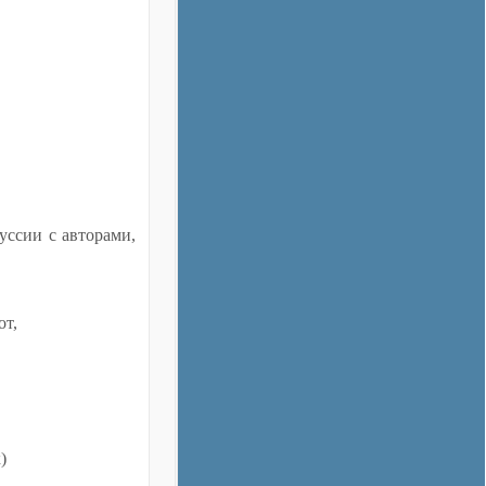
уссии с авторами,
от,
)