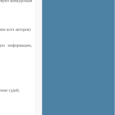
ствуют конкурсным
ии всех авторов)
ную информацию,
ение судей;