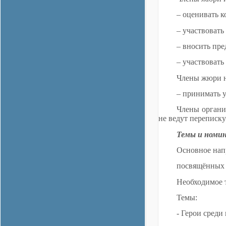
– оценивать к
– участвовать
– вносить пре
– участвовать
Члены жюри н
– принимать у
Члены органи
не ведут переписку
Темы и номин
Основное нап
посвящённых 
Необходимое т
Темы:
- Герои среди