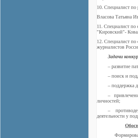
10. Специалист по
Власова Татьяна И
11. Специалист п
"Кировский"- Ков
12. Специалист по
журналистов Росси
Задачи конкур
– развитие па
– поиск и под
– поддержка 
– привлечен
личностей;
– противод
деятельности у под
Обосн
Формирование лич