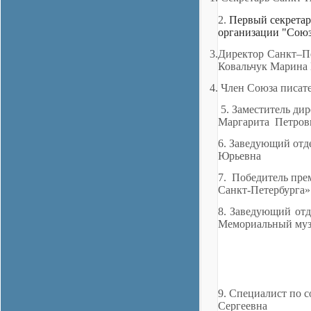
2.
Первый секретар
организации "Союз
3.Директор Санкт–П
Ковальчук Марина 
4.
Член Союза писат
5.
Заместитель ди
Маргарита Петров
6.
Заведующий отд
Юрьевна
7. Победитель пре
Санкт
‑
Петербурга»
8. Заведующий отд
Мемориальный муз
9. Специалист по 
Сергеевна