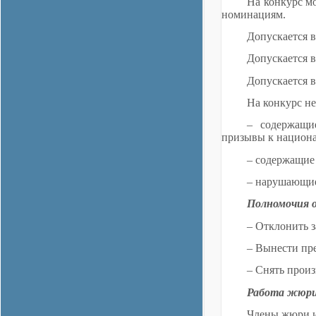
На конкурс м
номинациям.
Допускается 
Допускается 
Допускается в
На конкурс н
– содержащи
призывы к национа
– содержащие
– нарушающие
Полномочия о
– Отклонить з
– Вынести пре
– Снять произ
Работа жюр
Члены жюри и