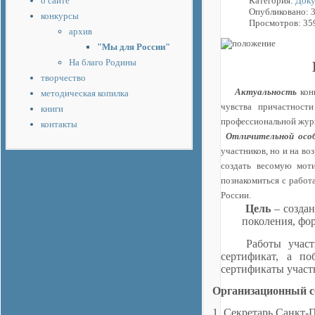
о сайте
Категория:
Доку
Опубликовано: 
конкурсы
Просмотров: 35
архив
"Мы для России"
На благо Родины
творчество
Актуальность
конк
методическая копилка
чувства причастност
книги
профессиональной журн
контакты
Отличительной осо
участников, но и на во
создать весомую мот
познакомиться с работ
России.
Цель
– создан
поколения, фо
Работы учас
сертификат, а п
сертификаты участ
Организационный с
1. Секретарь Санкт-