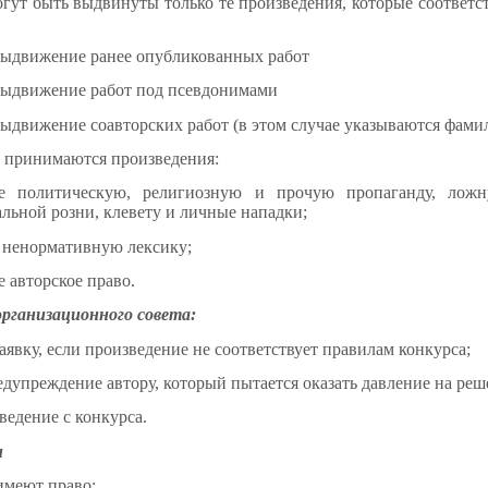
огут быть выдвинуты только те произведения, которые соответ
выдвижение ранее опубликованных работ
выдвижение работ под псевдонимами
ыдвижение соавторских работ (в этом случае указываются фамил
е принимаются произведения:
е политическую, религиозную и прочую пропаганду, лож
льной розни, клевету и личные нападки;
 ненормативную лексику;
 авторское право.
рганизационного совета:
аявку, если произведение не соответствует правилам конкурса;
дупреждение автору, который пытается оказать давление на реш
ведение с конкурса.
и
меют право: