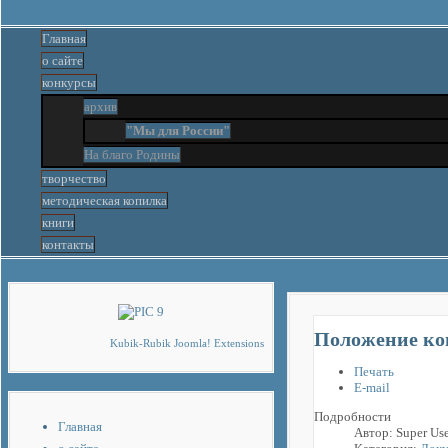
Главная
о сайте
конкурсы
архив
"Мы для России"
На благо Родины
творчество
методическая копилка
книги
контакты
Шаблоны для Joomla 3
Положение кон
Kubik-Rubik Joomla! Extensions
Печать
E-mail
Подробности
Главная
Автор:
Super Us