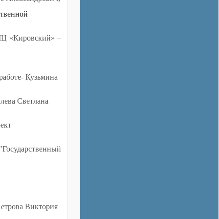
ственной
МЦ «Кировский» –
работе
- Кузьмина
ылева Светлана
ект
"Государственный
Петрова Виктория