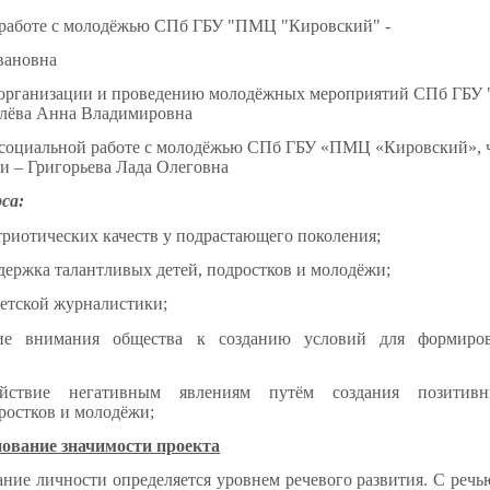
 работе с молодёжью СПб ГБУ "ПМЦ "Кировский" -
вановна
о организации и проведению молодёжных мероприятий СПб ГБ
алёва Анна Владимировна
 социальной работе с молодёжью СПб ГБУ «ПМЦ «Кировский», 
и – Григорьева Лада Олеговна
са:
триотических качеств у подрастающего поколения;
держка талантливых детей, подростков и молодёжи;
детской журналистики;
ие внимания общества к созданию условий для формиров
ействие негативным явлениям путём создания позитивн
ростков и молодёжи;
ование значимости проекта
ности определяется уровнем речевого развития. С речью